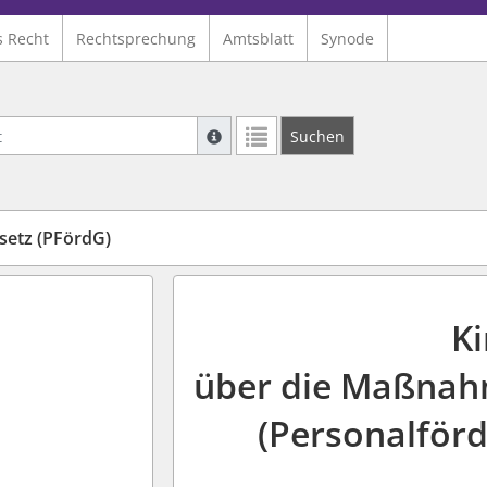
s Recht
Rechtsprechung
Amtsblatt
Synode
Suche mit Platzhalter "*", Bsp. Pfarrer*,
Suchen
Weitere Suchoperatoren finden Sie in un
setz (PFördG)
K
über die Maßnah
(Personalför