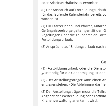
oder Arbeitsverhältnisses erworben.
(6)
Der Anspruch auf Fortbildungsurlaub 
für das laufende Kalenderjahr bereits 
worden ist.
(7)
Für Pfarrerinnen und Pfarrer, Mitarbe
Gefängnisseelsorge gelten gemäß den Ge
Regelungen über die Teilnahme an Fort
Fortbildungsurlaub.
(8)
Ansprüche auf Bildungsurlaub nach st
Ge
(1)
Fortbildungsurlaub oder die Dienstb
1
Zuständig für die Genehmigung ist der 
2
(2)
Der Anstellungsträger kann einen A
1
entgegenstehen.
Die Ablehnung darf je
2
(3)
Der Anstellungsträger muss die Teiln
Angebot der Weiterbildung oder Fortbil
Kirchenverwaltung anerkannt wird.