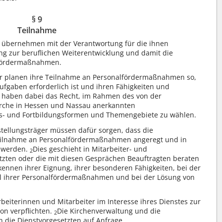
§ 9
Teilnahme
r übernehmen mit der Verantwortung für die ihnen
ng zur beruflichen Weiterentwicklung und damit die
lfördermaßnahmen.
er planen ihre Teilnahme an Personalfördermaßnahmen so,
Aufgaben erforderlich ist und ihren Fähigkeiten und
e haben dabei das Recht, im Rahmen des von der
irche in Hessen und Nassau anerkannten
- und Fortbildungsformen und Themengebiete zu wählen.
tellungsträger müssen dafür sorgen, dass die
Teilnahme an Personalfördermaßnahmen angeregt und in
n werden.
Dies geschieht in Mitarbeiter- und
2
tzten oder die mit diesen Gesprächen Beauftragten beraten
ennen ihrer Eignung, ihrer besonderen Fähigkeiten, bei der
l ihrer Personalfördermaßnahmen und bei der Lösung von
beiterinnen und Mitarbeiter im Interesse ihres Dienstes zur
on verpflichten.
Die Kirchenverwaltung und die
2
 die Dienstvorgesetzten auf Anfrage.