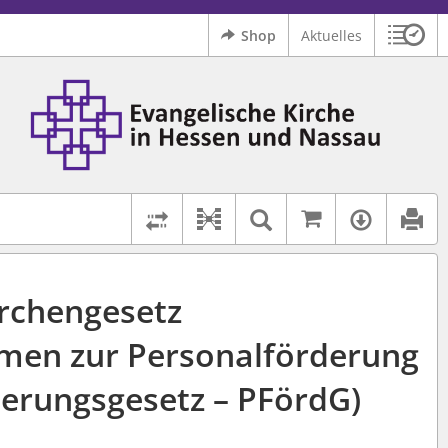
Shop
Aktuelles
Sitzu
Logo Ev. Kirche in Hessen und Nassau
 findet auch: "Pfarrerinitiative" oder "Pfarrerausschuss".
serer Hilfe.
Auf kirchenr
Textsuche im D
Verfüg
Dokument-Beziehungen
Rechtsstände vergleichen
irchengesetz
men zur Personalförderung
derungsgesetz – PFördG)