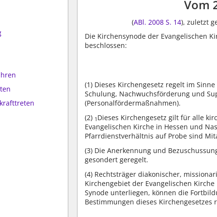
Vom 
(
ABl. 2008 S. 14
), zuletzt
g
Die Kirchensynode der Evangelischen Ki
beschlossen:
ahren
(1)
Dieses Kirchengesetz regelt im Sinne
ten
Schulung, Nachwuchsförderung und Super
(Personalfördermaßnahmen).
krafttreten
(2)
Dieses Kirchengesetz gilt für alle k
1
Evangelischen Kirche in Hessen und Na
Pfarrdienstverhältnis auf Probe sind Mi
(3)
Die Anerkennung und Bezuschussung 
gesondert geregelt.
(4)
Rechtsträger diakonischer, missionari
Kirchengebiet der Evangelischen Kirche
Synode unterliegen, können die Fortbil
Bestimmungen dieses Kirchengesetzes r