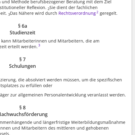
orm und Methode berufsbezogener Beratung mit dem Ziel
itutioneller Reflexion.
Sie dient der fachlichen
2
2
beit.
Das Nähere wird durch
Rechtsverordnung
geregelt.
3
§ 6a
Studienzeit
g kann Mitarbeiterinnen und Mitarbeitern, die am
3
eit erteilt werden.
§ 7
Schulungen
zierung, die absolviert werden müssen, um die spezifischen
tsplatzes zu erfüllen oder
ger zur allgemeinen Personalentwicklung veranlasst werden.
§ 8
Nachwuchsförderung
ammenhängende und längerfristige Weiterbildungsmaßnahme
rinnen und Mitarbeitern des mittleren und gehobenen
sels.