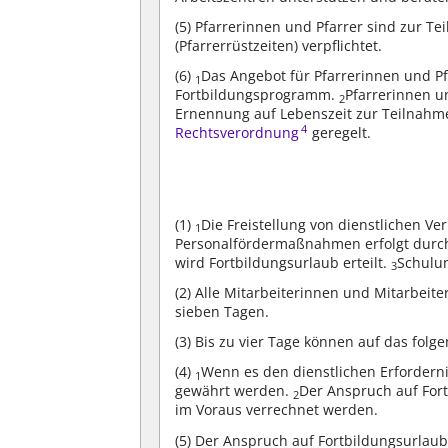
(5)
Pfarrerinnen und Pfarrer sind zur Te
(Pfarrerrüstzeiten) verpflichtet.
(6)
Das Angebot für Pfarrerinnen und Pf
1
Fortbildungsprogramm.
Pfarrerinnen un
2
Ernennung auf Lebenszeit zur Teilnahme
4
Rechtsverordnung
geregelt.
(1)
Die Freistellung von dienstlichen 
1
Personalfördermaßnahmen erfolgt durch
wird Fortbildungsurlaub erteilt.
Schulun
3
(2)
Alle Mitarbeiterinnen und Mitarbeite
sieben Tagen.
(3)
Bis zu vier Tage können auf das folg
(4)
Wenn es den dienstlichen Erforderni
1
gewährt werden.
Der Anspruch auf Fort
2
im Voraus verrechnet werden.
(5)
Der Anspruch auf Fortbildungsurlaub