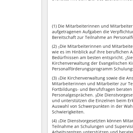
(1)
Die Mitarbeiterinnen und Mitarbeite
aufgetragenen Aufgaben die Verpflichtu
Bereitschaft zur Teilnahme an Persona
(2)
Die Mitarbeiterinnen und Mitarbeit
1
wie es im Hinblick auf ihre beruflichen 
Bedürfnissen am besten entspricht.
Si
2
Kirchenverwaltung der Evangelischen K
Personalförderungsprogramm Schulungs
(3)
Die Kirchenverwaltung sowie die Ans
1
Mitarbeiterinnen und Mitarbeiter zur 
Fortbildungs- und Berufsfragen berate
Personalgesprächen.
Die Dienstvorgese
3
und unterstützen die Einzelnen beim Erk
Auswahl von Schwerpunkten in der Wah
Schwierigkeiten.
(4)
Die Dienstvorgesetzten können Mitar
1
Teilnahme an Schulungen und Supervisi
Arbeitszentren unterstützen und beraten