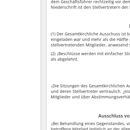
dem Geschäftsführer rechtzeitig vor dem
Niederschrift ist den Stellvertretern d
(1)
Der Gesamtkirchliche Ausschuss ist 
eingeladen war und mehr als die Hälfte 
stellvertretenden Mitglieder, anwesend 
(2)
Beschlüsse werden mit einfacher S
1
als abgelehnt.
Die Sitzungen des Gesamtkirchlichen Au
1
und deren Stellvertreter vertraulich.
In
2
Mitglieder und über Abstimmungsverhäl
Ausschluss vo
Bei Behandlung eines Gegenstandes, von
1
betroffene Mitglied lediglich an der al