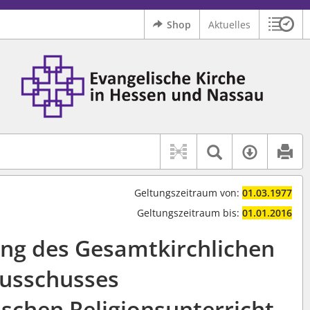
Shop
Aktuelles
Sitzu
Logo Ev. Kirche in Hessen und Nassau
 findet auch: "Pfarrerinitiative" oder "Pfarrerausschuss".
serer Hilfe.
Textsuche 
Verfüg
Geltungszeitraum von:
01.03.1977
Geltungszeitraum bis:
01.01.2016
ng des Gesamtkirchlichen
usschusses
ischen Religionsunterricht