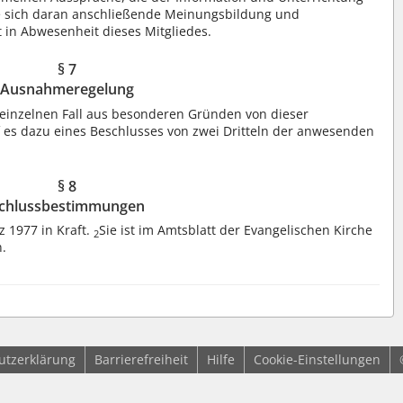
e sich daran anschließende Meinungsbildung und
 in Abwesenheit dieses Mitgliedes.
§ 7
Ausnahmeregelung
 einzelnen Fall aus besonderen Gründen von dieser
 es dazu eines Beschlusses von zwei Dritteln der anwesenden
§ 8
chlussbestimmungen
z 1977 in Kraft.
Sie ist im Amtsblatt der Evangelischen Kirche
2
n.
utzerklärung
Barrierefreiheit
Hilfe
Cookie-Einstellungen