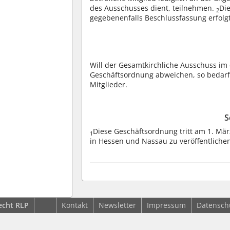
des Ausschusses dient, teilnehmen.
Di
2
gegebenenfalls Beschlussfassung erfolgt
Will der Gesamtkirchliche Ausschuss im
Geschäftsordnung abweichen, so bedarf
Mitglieder.
S
Diese Geschäftsordnung tritt am 1. Mär
1
in Hessen und Nassau zu veröffentliche
echt RLP
Kontakt
Newsletter
Impressum
Datensch