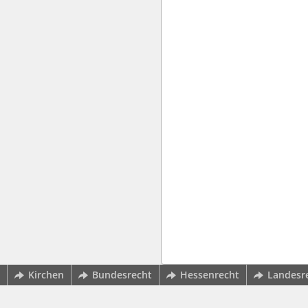
Kirchen
Bundesrecht
Hessenrecht
Landesr
wbv Kommunikation: Kirchenverwaltung LAW|PUBLISHER