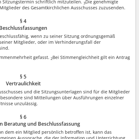
 Sitzungstermin schriftlich mitzuteilen.
Die genehmigte
3
er Mitglieder des Gesamtkirchlichen Ausschusses zuzusenden.
§ 4
Beschlussfassungen
beschlussfähig, wenn zu seiner Sitzung ordnungsgemäß
seiner Mitglieder, oder im Verhinderungsfall der
sind.
timmenmehrheit gefasst.
Bei Stimmengleichheit gilt ein Antrag
2
§ 5
Vertraulichkeit
sschusses und die Sitzungsunterlagen sind für die Mitglieder
sbesondere sind Mitteilungen über Ausführungen einzelner
tnisse unzulässig.
§ 6
n Beratung und Beschlussfassung
 dem ein Mitglied persönlich betroffen ist, kann das
lgemeinen Aussprache, die der Information und Unterrichtung