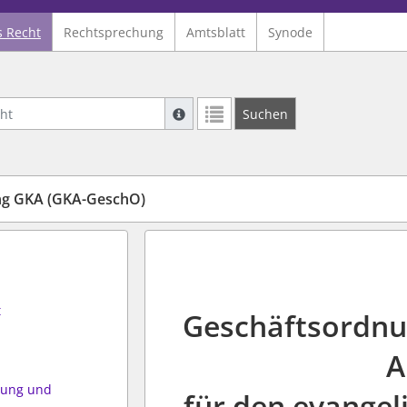
s Recht
Rechtsprechung
Amtsblatt
Synode
Suche mit Platzhalter "*", Bsp. Pfarrer*,
Suchen
Weitere Suchoperatoren finden Sie in un
g GKA (GKA-GeschO)
t
Geschäftsordnu
A
tung und
für den evangel