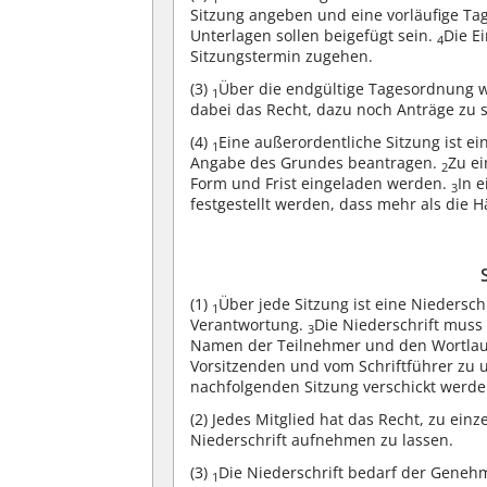
Sitzung angeben und eine vorläufige T
Unterlagen sollen beigefügt sein.
Die E
4
Sitzungstermin zugehen.
(3)
Über die endgültige Tagesordnung w
1
dabei das Recht, dazu noch Anträge zu s
(4)
Eine außerordentliche Sitzung ist ei
1
Angabe des Grundes beantragen.
Zu ei
2
Form und Frist eingeladen werden.
In 
3
festgestellt werden, dass mehr als die H
(1)
Über jede Sitzung ist eine Niedersch
1
Verantwortung.
Die Niederschrift muss
3
Namen der Teilnehmer und den Wortlaut
Vorsitzenden und vom Schriftführer zu u
nachfolgenden Sitzung verschickt werde
(2)
Jedes Mitglied hat das Recht, zu einz
Niederschrift aufnehmen zu lassen.
(3)
Die Niederschrift bedarf der Geneh
1