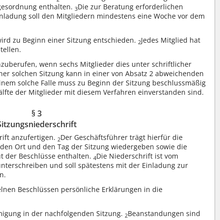
agesordnung enthalten.
Die zur Beratung erforderlichen
3
inladung soll den Mitgliedern mindestens eine Woche vor dem
ird zu Beginn einer Sitzung entschieden.
Jedes Mitglied hat
2
tellen.
nzuberufen, wenn sechs Mitglieder dies unter schriftlicher
ner solchen Sitzung kann in einer von Absatz 2 abweichenden
einem solche Falle muss zu Beginn der Sitzung beschlussmäßig
älfte der Mitglieder mit diesem Verfahren einverstanden sind.
§ 3
Sitzungsniederschrift
rift anzufertigen.
Der Geschäftsführer trägt hierfür die
2
 den Ort und den Tag der Sitzung wiedergeben sowie die
 der Beschlüsse enthalten.
Die Niederschrift ist vom
4
nterschreiben und soll spätestens mit der Einladung zur
n.
elnen Beschlüssen persönliche Erklärungen in die
migung in der nachfolgenden Sitzung.
Beanstandungen sind
2