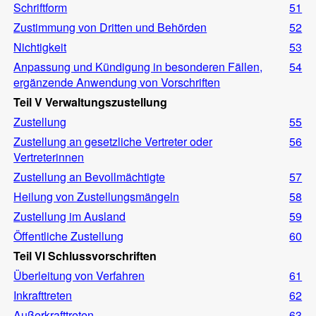
Schriftform
51
Zustimmung von Dritten und Behörden
52
Nichtigkeit
53
Anpassung und Kündigung in besonderen Fällen,
54
ergänzende Anwendung von Vorschriften
Teil V Verwaltungszustellung
Zustellung
55
Zustellung an gesetzliche Vertreter oder
56
Vertreterinnen
Zustellung an Bevollmächtigte
57
Heilung von Zustellungsmängeln
58
Zustellung im Ausland
59
Öffentliche Zustellung
60
Teil VI Schlussvorschriften
Überleitung von Verfahren
61
Inkrafttreten
62
Außerkrafttreten
63