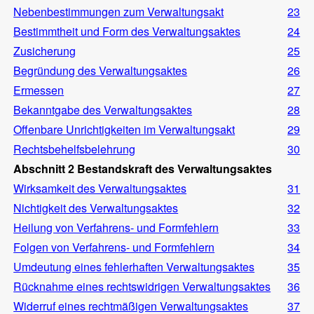
Nebenbestimmungen zum Verwaltungsakt
23
Bestimmtheit und Form des Verwaltungsaktes
24
Zusicherung
25
Begründung des Verwaltungsaktes
26
Ermessen
27
Bekanntgabe des Verwaltungsaktes
28
Offenbare Unrichtigkeiten im Verwaltungsakt
29
Rechtsbehelfsbelehrung
30
Abschnitt 2 Bestandskraft des Verwaltungsaktes
Wirksamkeit des Verwaltungsaktes
31
Nichtigkeit des Verwaltungsaktes
32
Heilung von Verfahrens- und Formfehlern
33
Folgen von Verfahrens- und Formfehlern
34
Umdeutung eines fehlerhaften Verwaltungsaktes
35
Rücknahme eines rechtswidrigen Verwaltungsaktes
36
Widerruf eines rechtmäßigen Verwaltungsaktes
37