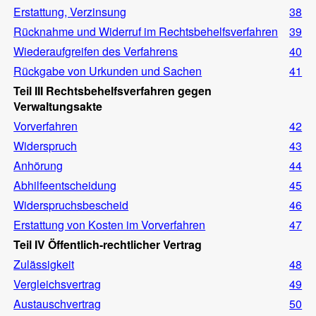
Erstattung, Verzinsung
38
Rücknahme und Widerruf im Rechtsbehelfsverfahren
39
Wiederaufgreifen des Verfahrens
40
Rückgabe von Urkunden und Sachen
41
Teil III Rechtsbehelfsverfahren gegen
Verwaltungsakte
Vorverfahren
42
Widerspruch
43
Anhörung
44
Abhilfeentscheidung
45
Widerspruchsbescheid
46
Erstattung von Kosten im Vorverfahren
47
Teil IV Öffentlich-rechtlicher Vertrag
Zulässigkeit
48
Vergleichsvertrag
49
Austauschvertrag
50