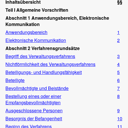
Inhaltsübersicht
§§
Teil I Allgemeine Vorschriften
Abschnitt 1 Anwendungsbereich, Elektronische
Kommunikation
Anwendungsbereich
1
Elektronische Kommunikation
2
Abschnitt 2 Verfahrensgrundsätze
Begriff des Verwaltungsverfahrens
3
Nichtförmlichkeit des Verwaltungsverfahrens
4
Beteiligungs- und Handlungsfähigkeit
5
Beteiligte
6
Bevollmächtigte und Beistände
7
Bestellung eines oder einer
8
Empfangsbevollmächtigten
Ausgeschlossene Personen
9
Besorgnis der Befangenheit
10
Beginn des Verfahrens
11