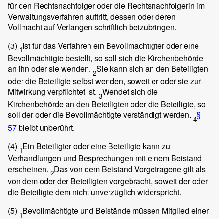
für den Rechtsnachfolger oder die Rechtsnachfolgerin im
Verwaltungsverfahren auftritt, dessen oder deren
Vollmacht auf Verlangen schriftlich beizubringen.
(3)
Ist für das Verfahren ein Bevollmächtigter oder eine
1
Bevollmächtigte bestellt, so soll sich die Kirchenbehörde
an ihn oder sie wenden.
Sie kann sich an den Beteiligten
2
oder die Beteiligte selbst wenden, soweit er oder sie zur
Mitwirkung verpflichtet ist.
Wendet sich die
3
Kirchenbehörde an den Beteiligten oder die Beteiligte, so
soll der oder die Bevollmächtigte verständigt werden.
§
4
57
bleibt unberührt.
(4)
Ein Beteiligter oder eine Beteiligte kann zu
1
Verhandlungen und Besprechungen mit einem Beistand
erscheinen.
Das von dem Beistand Vorgetragene gilt als
2
von dem oder der Beteiligten vorgebracht, soweit der oder
die Beteiligte dem nicht unverzüglich widerspricht.
(5)
Bevollmächtigte und Beistände müssen Mitglied einer
1