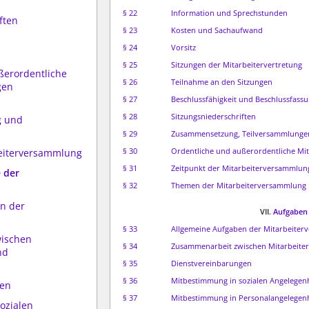
§ 22
Information und Sprechstunden
ften
§ 23
Kosten und Sachaufwand
§ 24
Vorsitz
§ 25
Sitzungen der Mitarbeitervertretung
ßerordentliche
§ 26
Teilnahme an den Sitzungen
gen
§ 27
Beschlussfähigkeit und Beschlussfass
§ 28
Sitzungsniederschriften
g und
§ 29
Zusammensetzung, Teilversammlunge
§ 30
Ordentliche und außerordentliche M
eiterversammlung
§ 31
Zeitpunkt der Mitarbeiterversammlung
 der
§ 32
Themen der Mitarbeiterversammlung
n der
VII.
Aufgaben 
§ 33
Allgemeine Aufgaben der Mitarbeiterv
wischen
§ 34
Zusammenarbeit zwischen Mitarbeiterv
nd
§ 35
Dienstvereinbarungen
§ 36
Mitbestimmung in sozialen Angelegen
gen
§ 37
Mitbestimmung in Personalangelegen
ozialen