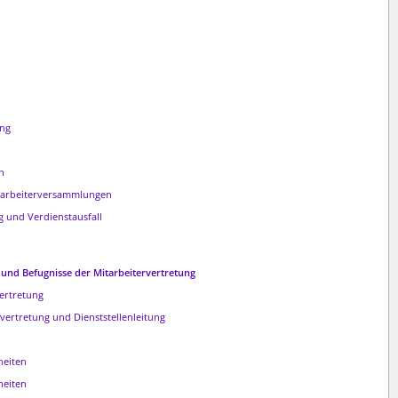
ung
n
itarbeiterversammlungen
 und Verdienstausfall
und Befugnisse der Mitarbeitervertretung
ertretung
ertretung und Dienststellenleitung
heiten
heiten