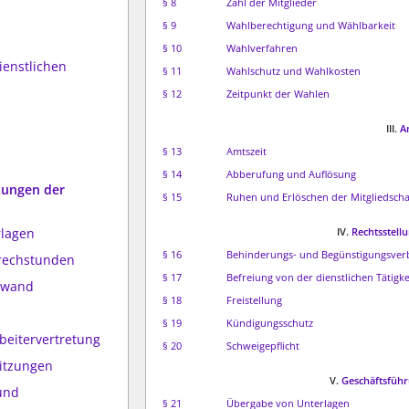
§ 8
Zahl der Mitglieder
§ 9
Wahlberechtigung und Wählbarkeit
§ 10
Wahlverfahren
ienstlichen
§ 11
Wahlschutz und Wahlkosten
§ 12
Zeitpunkt der Wahlen
III.
A
§ 13
Amtszeit
§ 14
Abberufung und Auflösung
zungen der
§ 15
Ruhen und Erlöschen der Mitgliedschaf
rlagen
IV.
Rechtsstell
§ 16
Behinderungs- und Begünstigungsver
prechstunden
§ 17
Befreiung von der dienstlichen Tätigke
fwand
§ 18
Freistellung
§ 19
Kündigungsschutz
beitervertretung
§ 20
Schweigepflicht
Sitzungen
V.
Geschäftsführ
 und
§ 21
Übergabe von Unterlagen