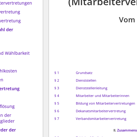
(Mitarbeiterve
itervertretungen
vertretung
Vom 
vertretung
hl der
nd Wählbarkeit
hlkosten
§ 1
Grundsatz
en
§ 2
Dienststellen
vertretung
§ 3
Dienststellenleitung
§ 4
Mitarbeiter und Mitarbeiterinnen
§ 5
Bildung von Mitarbeitervertretungen
flösung
§ 6
Dekanatsmitarbeitervertretung
en der
§ 7
Verbandsmitarbeitervertretung
tglieder
eder der
II.
Zusammenset