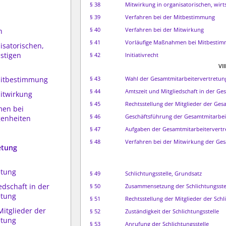
§ 38
Mitwirkung in organisatorischen, wirt
§ 39
Verfahren bei der Mitbestimmung
§ 40
Verfahren bei der Mitwirkung
n
§ 41
Vorläufige Maßnahmen bei Mitbestim
isatorischen,
nstigen
§ 42
Initiativrecht
VII
 Mitbestimmung
§ 43
Wahl der Gesamtmitarbeitervertretun
§ 44
Amtszeit und Mitgliedschaft in der G
Mitwirkung
§ 45
Rechtsstellung der Mitglieder der Ge
men bei
§ 46
Geschäftsführung der Gesamtmitarbei
enheiten
§ 47
Aufgaben der Gesamtmitarbeitervertr
§ 48
Verfahren bei der Mitwirkung der Ge
etung
etung
§ 49
Schlichtungsstelle, Grundsatz
edschaft in der
§ 50
Zusammensetzung der Schlichtungsste
etung
§ 51
Rechtsstellung der Mitglieder der Schl
Mitglieder der
§ 52
Zuständigkeit der Schlichtungsstelle
etung
§ 53
Anrufung der Schlichtungsstelle