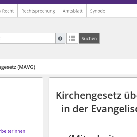
s Recht
Rechtsprechung
Amtsblatt
Synode
Suche mit Platzhalter "*", Bsp. Pfarrer*,
Suchen
Weitere Suchoperatoren finden Sie in un
sgesetz (MAVG)
Kirchengesetz üb
in der Evangeli
rbeiterinnen