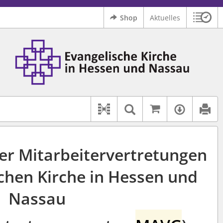
Shop
Aktuelles
Sitzu
Logo Ev. Kirche in Hessen und Nassau
 findet auch: "Pfarrerinitiative" oder "Pfarrerausschuss".
serer Hilfe.
Auf kirchenr
Textsuche im D
Verfüg
Dokument-Beziehungen
er Mitarbeitervertretungen
schen Kirche in Hessen und
Nassau