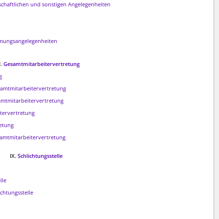
schaftlichen und sonstigen Angelegenheiten
mungsangelegenheiten
I.
Gesamtmitarbeitervertretung
g
esamtmitarbeitervertretung
samtmitarbeitervertretung
tervertretung
etung
samtmitarbeitervertretung
IX.
Schlichtungsstelle
lle
ichtungsstelle