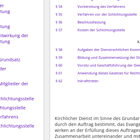
er
§ 54
Vorbereitung des Verfahrens
etung
§ 55
Verfahren vor der Schlichtungsstelle
§ 56
Beschlussfassung
etung
§ 57
Kosten der Schlichtungsstelle
Mitwirkung der
etung
X
§ 58
Aufgaben der Dienstrechtlichen Komm
§ 59
Bildung und Zusammensetzung der Di
 Grundsatz
§ 60
Vorsitz und Geschäftsführung der Die
der
§ 61
Anwendung dieses Gesetzes für Rechtst
§ 62
Inkrafttreten
Mitglieder der
chlichtungsstelle
htungsstelle
erfahrens
Kirchlicher Dienst im Sinne des Grundar
durch den Auftrag bestimmt, das Evange
chlichtungsstelle
wirken an der Erfüllung dieses Auftrages
Zusammenarbeit untereinander und mit d