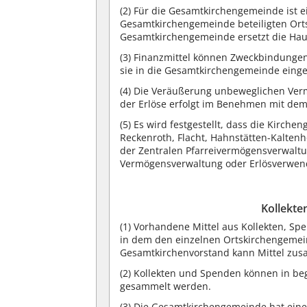
(2) Für die Gesamtkirchengemeinde ist e
Gesamtkirchengemeinde beteiligten Ort
Gesamtkirchengemeinde ersetzt die Hau
(3) Finanzmittel können Zweckbindunge
sie in die Gesamtkirchengemeinde einge
(4) Die Veräußerung unbeweglichen Ve
der Erlöse erfolgt im Benehmen mit de
(5) Es wird festgestellt, dass die Kirc
Reckenroth, Flacht, Hahnstätten-Kalten
der Zentralen Pfarreivermögensverwalt
Vermögensverwaltung oder Erlösverwen
Kollekt
(1) Vorhandene Mittel aus Kollekten,
in dem den einzelnen Ortskirchengemei
Gesamtkirchenvorstand kann Mittel zus
(2) Kollekten und Spenden können in b
gesammelt werden.
(3) Die Gesamtkirchengemeinde hat eine