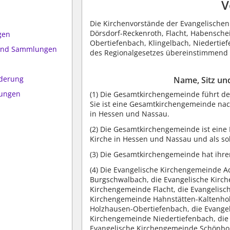
V
Die Kirchenvorstände der Evangelische
Dörsdorf-Reckenroth, Flacht, Habensche
gen
Obertiefenbach, Klingelbach, Niederti
 und Sammlungen
des Regionalgesetzes übereinstimmend 
n
ederung
Name, Sitz un
mungen
(1) Die Gesamtkirchengemeinde führt d
Sie ist eine Gesamtkirchengemeinde nac
in Hessen und Nassau.
(2) Die Gesamtkirchengemeinde ist ein
Kirche in Hessen und Nassau und als sol
(3) Die Gesamtkirchengemeinde hat ihren
(4) Die Evangelische Kirchengemeinde A
Burgschwalbach, die Evangelische Kirc
Kirchengemeinde Flacht, die Evangelis
Kirchengemeinde Hahnstätten-Kaltenhol
Holzhausen-Obertiefenbach, die Evangel
Kirchengemeinde Niedertiefenbach, die
Evangelische Kirchengemeinde Schönbo