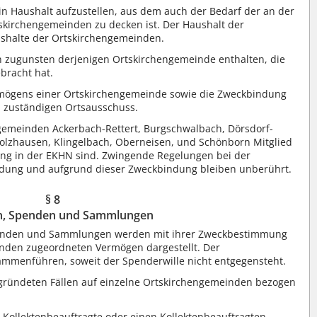
in Haushalt aufzustellen, aus dem auch der Bedarf der an der
skirchengemeinden zu decken ist. Der Haushalt der
shalte der Ortskirchengemeinden.
n zugunsten derjenigen Ortskirchengemeinde enthalten, die
bracht hat.
rmögens einer Ortskirchengemeinde sowie die Zweckbindung
m zuständigen Ortsausschuss.
hengemeinden Ackerbach-Rettert, Burgschwalbach, Dörsdorf-
holzhausen, Klingelbach, Oberneisen, und Schönborn Mitglied
ung in der EKHN sind. Zwingende Regelungen bei der
dung und aufgrund dieser Zweckbindung bleiben unberührt.
§ 8
en, Spenden und Sammlungen
 Spenden und Sammlungen werden mit ihrer Zweckbestimmung
nden zugeordneten Vermögen dargestellt. Der
ammenführen, soweit der Spenderwille nicht entgegensteht.
egründeten Fällen auf einzelne Ortskirchengemeinden bezogen
 Kollektenbeauftragte oder einen Kollektenbeauftragten.