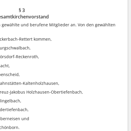
§ 3
samtkirchenvorstand
 gewählte und berufene Mitglieder an. Von den gewählten
Ackerbach-Rettert kommen,
Burgschwalbach,
örsdorf-Reckenroth,
acht,
benscheid,
Hahnstätten-Kaltenholzhausen,
Kreuz-Jakobus Holzhausen-Obertiefenbach,
lingelbach,
dertiefenbach,
Oberneisen und
Schönborn.