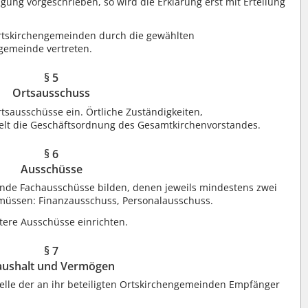
igung vorgeschrieben, so wird die Erklärung erst mit Erteilung
Ortskirchengemeinden durch die gewählten
gemeinde vertreten.
§ 5
Ortsausschuss
tsausschüsse ein. Örtliche Zuständigkeiten,
t die Geschäftsordnung des Gesamtkirchenvorstandes.
§ 6
Ausschüsse
gende Fachausschüsse bilden, denen jeweils mindestens zwei
müssen: Finanzausschuss, Personalausschuss.
tere Ausschüsse einrichten.
§ 7
ushalt und Vermögen
telle der an ihr beteiligten Ortskirchengemeinden Empfänger