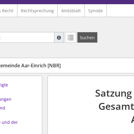
s Recht
Rechtsprechung
Amtsblatt
Synode
Suche mit Platzhalter "*", Bsp. Pfarrer*,
Suchen
Weitere Suchoperatoren finden Sie in un
emeinde Aar-Einrich [NBR]
ligte
Satzung
mungen
Gesamt
and
 und der