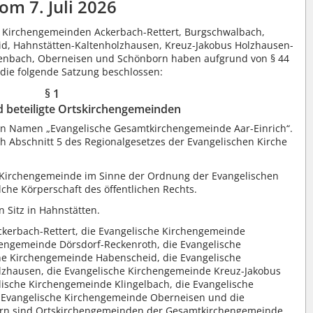
om 7. Juli 2026
n Kirchengemeinden Ackerbach-Rettert, Burgschwalbach,
id, Hahnstätten-Kaltenholzhausen, Kreuz-Jakobus Holzhausen-
efenbach, Oberneisen und Schönborn haben aufgrund von § 44
die folgende Satzung beschlossen:
§ 1
d beteiligte Ortskirchengemeinden
en Namen „Evangelische Gesamtkirchengemeinde Aar-Einrich“.
h Abschnitt 5 des Regionalgesetzes der Evangelischen Kirche
e Kirchengemeinde im Sinne der Ordnung der Evangelischen
che Körperschaft des öffentlichen Rechts.
 Sitz in Hahnstätten.
ckerbach-Rettert, die Evangelische Kirchengemeinde
hengemeinde Dörsdorf-Reckenroth, die Evangelische
che Kirchengemeinde Habenscheid, die Evangelische
zhausen, die Evangelische Kirchengemeinde Kreuz-Jakobus
ische Kirchengemeinde Klingelbach, die Evangelische
 Evangelische Kirchengemeinde Oberneisen und die
rn sind Ortskirchengemeinden der Gesamtkirchengemeinde.