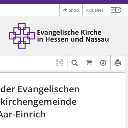
Shop
Aktuelles
Sitzu
Logo Ev. Kirche in Hessen und Nassau
 findet auch: "Pfarrerinitiative" oder "Pfarrerausschuss".
serer Hilfe.
Auf kirchenr
Textsuche im D
Verfüg
 der Evangelischen
kirchengemeinde
Aar-Einrich