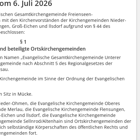
om 6. Juli 2026
lischen Gesamtkirchengemeinde Freienseen-
n mit den Kirchenvorständen der Kirchengemeinden Nieder-
gen, Groß-Eichen und llsdorf aufgrund von § 44 des
beschlossen:
§ 1
nd beteiligte Ortskirchengemeinden
den Namen „Evangelische Gesamtkirchengemeinde Unterer
ngemeinde nach Abschnitt 5 des Regionalgesetzes der
ssau.
e Kirchengemeinde im Sinne der Ordnung der Evangelischen
 Sitz in Mücke.
Nieder-Ohmen, die Evangelische Kirchengemeinde Oberes
nde Merlau, die Evangelische Kirchengemeinde Flensungen,
Eichen und llsdorf, die Evangelische Kirchengemeinde
engemeinde Sellnrod/Altenhain sind Ortskirchengemeinden der
ich selbständige Körperschaften des öffentlichen Rechts und
engemeinden fort.