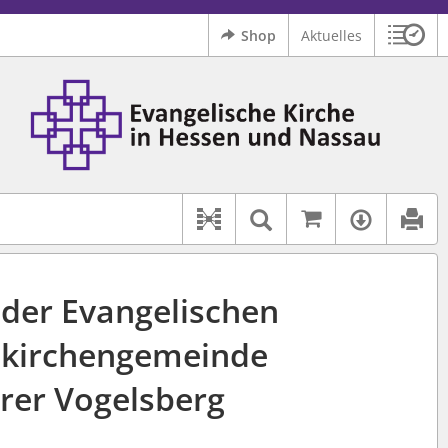
Shop
Aktuelles
Sitzu
Logo Ev. Kirche in Hessen und Nassau
 findet auch: "Pfarrerinitiative" oder "Pfarrerausschuss".
serer Hilfe.
Auf kirchenr
Textsuche im D
Verfüg
Dokument-Beziehungen
 der Evangelischen
kirchengemeinde
rer Vogelsberg