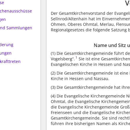
V
se
irchenausschüsse
Der Gesamtkirchenvorstand der Evange
Sellnrod/Altenhain hat im Einvernehme
gen
Ohmen, Oberes Ohmtal, Merlau, Flensun
 und Sammlungen
Regionalgesetzes die folgende Satzung 
n
ederung
Name und Sitz u
mungen
(1) Die Gesamtkirchengemeinde führt 
1
Vogelsberg“.
Sie ist eine Gesamtkirche
krafttreten
Evangelischen Kirche in Hessen und Na
(2) Die Gesamtkirchengemeinde ist ein
Kirche in Hessen und Nassau.
(3) Die Gesamtkirchengemeinde hat ihren
(4) Die Evangelische Kirchengemeinde 
Ohmtal, die Evangelische Kirchengemei
die Evangelische Kirchengemeinde Groß-
Freienseen und die Evangelische Kirch
Gesamtkirchengemeinde. Sie sind rechtl
führen ihre bisherigen Namen als Kirch