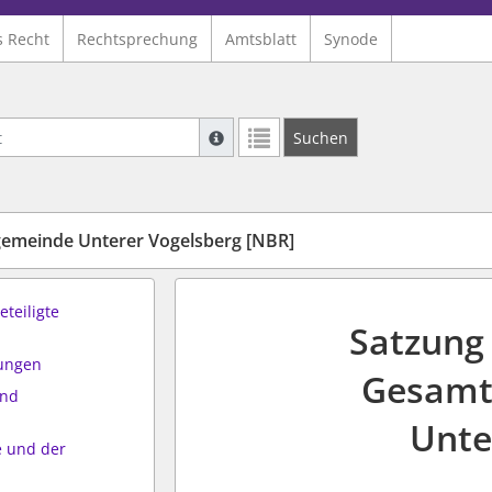
s Recht
Rechtsprechung
Amtsblatt
Synode
Suche mit Platzhalter "*", Bsp. Pfarrer*,
Suchen
Weitere Suchoperatoren finden Sie in un
emeinde Unterer Vogelsberg [NBR]
teiligte
Satzung
mungen
Gesamt
and
Unte
 und der