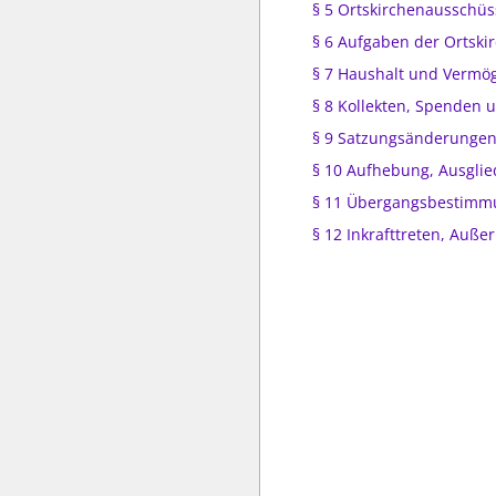
§ 5 Ortskirchenausschüs
§ 6 Aufgaben der Ortsk
§ 7 Haushalt und Vermö
§ 8 Kollekten, Spenden
§ 9 Satzungsänderunge
§ 10 Aufhebung, Ausgli
§ 11 Übergangsbestim
§ 12 Inkrafttreten, Außer