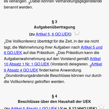
es verlangen.
Dabei können Verhandlungsgegenstände
3
benannt werden.
§ 3
Aufgabenübertragung
(zu
Artikel 5, 6 GO.UEK
)
Die Vollkonferenz überträgt für die Zeit, in der sie nicht
1
tagt, die Wahrnehmung ihrer Aufgaben nach
Artikel 5 und
6 GO.UEK
auf das Präsidium.
Das Präsidium kann die
2
Aufgabenwahrnehmung auf den Vorstand gemäß
Artikel
10 Absatz 1 Nr. 1 GO.UEK
(Vorstand) delegieren.
Artikel
3
9 Absatz 4 GO.UEK
findet keine Anwendung.
Grundordnungsändernde Beschlüsse können nur durch
4
die Vollkonferenz getroffen werden.
§ 4
Beschlüsse über den Haushalt der UEK
(zu
Artikel 5 Absatz 1 GO.UEK
i.V.m. § 12 HHO.UEK)