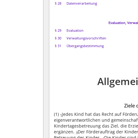
§ 28
Datenverarbeitung
Evaluation, Verw
§ 29
Evaluation
§ 30
Verwaltungsvorschriften
§ 31
Übergangsbestimmung
Allgeme
Ziele
(1)
Jedes Kind hat das Recht auf Förder
1
eigenverantwortlichen und gemeinschaft
Kindertagesbetreuung das Ziel, die Erzi
ergänzen.
Der Förderauftrag der Kinde
3
Betreuung des Kindes.
Die Kinder sind