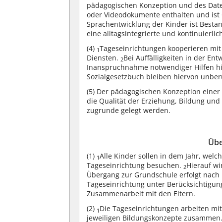
pädagogischen Konzeption und des Date
oder Videodokumente enthalten und ist 
Sprachentwicklung der Kinder ist Best
eine alltagsintegrierte und kontinuierli
(4)
Tageseinrichtungen kooperieren mi
1
Diensten.
Bei Auffälligkeiten in der En
2
Inanspruchnahme notwendiger Hilfen h
Sozialgesetzbuch bleiben hiervon unber
(5)
Der pädagogischen Konzeption einer T
die Qualität der Erziehung, Bildung un
zugrunde gelegt werden.
Übe
(1)
Alle Kinder sollen in dem Jahr, welc
1
Tageseinrichtung besuchen.
Hierauf wi
2
Übergang zur Grundschule erfolgt nac
Tageseinrichtung unter Berücksichtigun
Zusammenarbeit mit den Eltern.
(2)
Die Tageseinrichtungen arbeiten mi
1
jeweiligen Bildungskonzepte zusammen