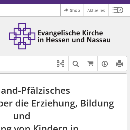
Shop
Aktuelles
Sitzu
Logo Ev. Kirche in Hessen und Nassau
 findet auch: "Pfarrerinitiative" oder "Pfarrerausschuss".
serer Hilfe.
Auf kirchenr
Textsuche im D
Verfüg
Dokument-Beziehungen
land-Pfälzisches
er die Erziehung, Bildung
und
ng von Kindern in