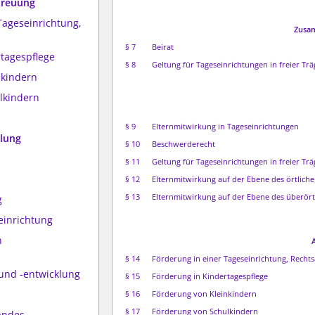
treuung
Tageseinrichtung,
Zusam
§ 7
Beirat
rtagespflege
§ 8
Geltung für Tageseinrichtungen in freier Trä
nkindern
lkindern
§ 9
Elternmitwirkung in Tageseinrichtungen
llung
§ 10
Beschwerderecht
§ 11
Geltung für Tageseinrichtungen in freier Trä
§ 12
Elternmitwirkung auf der Ebene des örtliche
§ 13
Elternmitwirkung auf der Ebene des überörtl
g
einrichtung
n
§ 14
Förderung in einer Tageseinrichtung, Recht
 und -entwicklung
§ 15
Förderung in Kindertagespflege
§ 16
Förderung von Kleinkindern
§ 17
Förderung von Schulkindern
andes