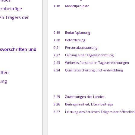
§ 18
Modellprojekte
ternbeiträge
hen Trägers der
§ 19
Bedarfsplanung
§ 20
Beförderung
§ 21
Personalausstattung
gsvorschriften und
§ 22
Leitung einer Tageseinrichtung
§ 23
Weiteres Personal in Tageseinrichtungen
§ 24
Qualitätssicherung und -entwicklung
iften
ung
§ 25
Zuweisungen des Landes
§ 26
Beitragsfreiheit, Elternbeiträge
§ 27
Leistung des örtlichen Trägers der öffentlic