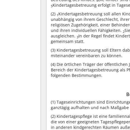
4
Kindertagesbetreuung erfolgt in Tagese
5
(2)
Kindertagesbetreuung soll allen Kin
1
unabhängig von ihrem Geschlecht, ihrer
religiösen Zugehörigkeit, einer Behinde
und ihren individuellen Fähigkeiten.
Si
2
ausgleichen.
In der Regel findet Kind
3
gemeinsam statt.
(3)
Kindertagesbetreuung soll Eltern dab
miteinander vereinbaren zu können.
(4)
Die örtlichen Träger der öffentlichen
Bereich der Kindertagesbetreuung als P
folgenden Bestimmungen.
B
(1)
Tageseinrichtungen sind Einrichtunge
ganztägig aufhalten und nach Maßgabe 
(2)
Kindertagespflege ist eine familienn
die von einer geeigneten Tagespflegepe
in anderen kindgerechten Räumen außer 