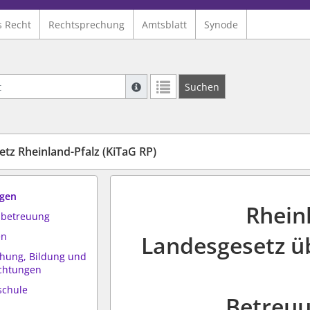
s Recht
Rechtsprechung
Amtsblatt
Synode
Suche mit Platzhalter "*", Bsp. Pfarrer*,
Suchen
Weitere Suchoperatoren finden Sie in un
tz Rheinland-Pfalz (KiTaG RP)
ngen
Rhein
esbetreuung
en
Landesgesetz üb
ehung, Bildung und
ichtungen
schule
Betreuu