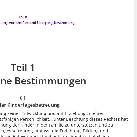
Teil 8
altungsvorschriften und Übergangsbestimmung
Teil 1
ine Bestimmungen
§ 1
 der Kindertagesbetreuung
ung seiner Entwicklung und auf Erziehung zu einer
sfähigen Persönlichkeit.
Unter Beachtung dieses Rechtes hat
2
ehung der Kinder in der Familie zu unterstützen und zu
rtagesbetreuung umfasst die Erziehung, Bildung und
 ihrem Entwicklungsstand entsprechend zu beteiligen.