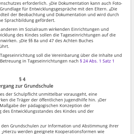
nschutzes erforderlich.
Die Dokumentation kann auch Foto-
3
Grundlage für Entwicklungsgespräche mit den Eltern.
Die
4
andteil der Beobachtung und Dokumentation und wird durch
che Sprachbildung gefördert.
t anderen im Sozialraum wirkenden Einrichtungen und
twicklung des Kindes sollen die Tageseinrichtungen auf die
inwirken.
Die §§ 8a und 47 des Achten Buches
3
ührt.
ageseinrichtung soll die Vereinbarung über die Inhalte und
d Betreuung in Tageseinrichtungen nach
§ 24 Abs. 1 Satz 1
§ 4
rgang zur Grundschule
hes der Schulpflicht unmittelbar vorausgeht, eine
rken die Träger der öffentlichen Jugendhilfe hin.
Der
3
h Maßgabe der pädagogischen Konzeption der
g des Entwicklungsstandes des Kindes und der
t den Grundschulen zur Information und Abstimmung ihrer
.
Hierzu werden geeignete Kooperationsformen wie
2