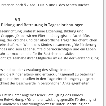
 Personen nach § 7 Abs. 1 Nr. 5 und 6 des Achten Buches
§ 3
 Bildung und Betreuung in Tageseinrichtungen
geseinrichtung umfasst seine Erziehung, Bildung und
r Gruppe.
Dabei wirken Eltern, pädagogische Fachkräfte,
2
ng, der örtliche und der überörtliche Träger der öffentlichen
emeinschaft zum Wohle des Kindes zusammen.
Die Förderung
3
Kindes und sein Lebensumfeld berücksichtigen und ein Leben
ahrbar machen, die für ihr Bestehen die aktive,
htigte Teilhabe ihrer Mitglieder im Geiste der Verständigung,
s sind bei der Gestaltung des Alltags in den
und die Kinder alters- und entwicklungsgemäß zu beteiligen.
 seiner Rechte sollen in den Tageseinrichtungen geeignete
ichkeit der Beschwerde in persönlichen Angelegenheiten
n Eltern unter angemessener Beteiligung des Kindes
en Entwicklung.
Für eine entwicklungsgemäße Förderung ist
2
 kindlichen Entwicklungsprozesse unter Beachtung der