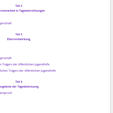
Teil 2
menarbeit in Tageseinrichtungen
gerschaft
Teil 3
Elternmitwirkung
gerschaft
n Trägers der öffentlichen Jugendhilfe
ichen Trägers der öffentlichen Jugendhilfe
Teil 4
Angebote der Tagesbetreuung
sanspruch