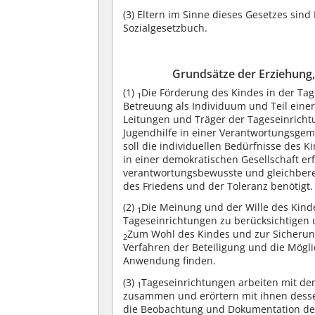
(3)
Eltern im Sinne dieses Gesetzes sind
Sozialgesetzbuch.
Grundsätze der Erziehung,
(1)
Die Förderung des Kindes in der Ta
1
Betreuung als Individuum und Teil eine
Leitungen und Träger der Tageseinrichtu
Jugendhilfe in einer Verantwortungsg
soll die individuellen Bedürfnisse des 
in einer demokratischen Gesellschaft erf
verantwortungsbewusste und gleichberec
des Friedens und der Toleranz benötigt.
(2)
Die Meinung und der Wille des Kinde
1
Tageseinrichtungen zu berücksichtigen 
Zum Wohl des Kindes und zur Sicherung
2
Verfahren der Beteiligung und die Mögl
Anwendung finden.
(3)
Tageseinrichtungen arbeiten mit de
1
zusammen und erörtern mit ihnen dess
die Beobachtung und Dokumentation der