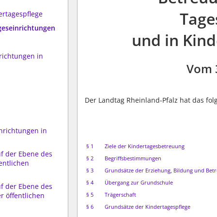
Tage
ertagespflege
geseinrichtungen
und in Kind
richtungen in
Vom 
Der Landtag Rheinland-Pfalz hat das fo
inrichtungen in
§ 1
Ziele der Kindertagesbetreuung
uf der Ebene des
§ 2
Begriffsbestimmungen
fentlichen
§ 3
Grundsätze der Erziehung, Bildung und Bet
§ 4
Übergang zur Grundschule
uf der Ebene des
r öffentlichen
§ 5
Trägerschaft
§ 6
Grundsätze der Kindertagespflege