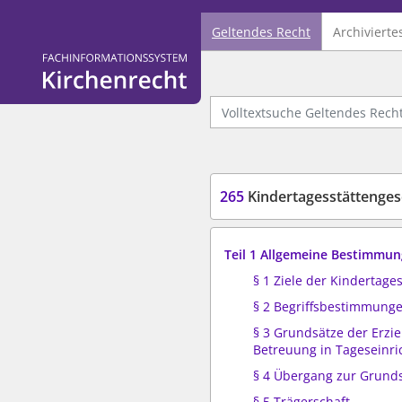
Geltendes Recht
Archivierte
Logo Fachinformationssystem Kirchenrecht
Volltextsuche Geltendes Recht
265
Kindertagesstättengese
Teil 1 Allgemeine Bestimmu
§ 1 Ziele der Kindertag
§ 2 Begriffsbestimmung
§ 3 Grundsätze der Erzi
Betreuung in Tageseinr
§ 4 Übergang zur Grund
§ 5 Trägerschaft