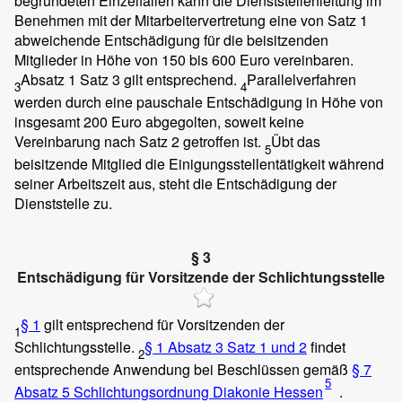
begründeten Einzelfällen kann die Dienststellenleitung im
Benehmen mit der Mitarbeitervertretung eine von Satz 1
abweichende Entschädigung für die beisitzenden
Mitglieder in Höhe von 150 bis 600 Euro vereinbaren.
Absatz 1 Satz 3 gilt entsprechend.
Parallelverfahren
3
4
werden durch eine pauschale Entschädigung in Höhe von
insgesamt 200 Euro abgegolten, soweit keine
Vereinbarung nach Satz 2 getroffen ist.
Übt das
5
beisitzende Mitglied die Einigungsstellentätigkeit während
seiner Arbeitszeit aus, steht die Entschädigung der
Dienststelle zu.
§ 3
Entschädigung für Vorsitzende der Schlichtungsstelle
§ 1
gilt entsprechend für Vorsitzenden der
1
Schlichtungsstelle.
§ 1 Absatz 3 Satz 1 und 2
findet
2
entsprechende Anwendung bei Beschlüssen gemäß
§ 7
5
Absatz 5 Schlichtungsordnung Diakonie Hessen
.