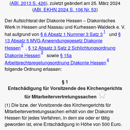
(
ABl. 2013 S. 426
), zuletzt geändert am 25. März 2024
(
ABl. EKHN 2024 S. 106
Nr. 53
)
Der Aufsichtsrat der Diakonie Hessen – Diakonisches
Werk in Hessen und Nassau und Kurhessen-Waldeck e. V.
1
hat aufgrund von
§ 6 Absatz 1 Nummer 3 Satz 3
und
§
13 Absatz 5 MVG-Anwendungsgesetz Diakonie
2
Hessen
,
§ 12 Absatz 3 Satz 2 Schlichtungsordnung
3
Diakonie Hessen
sowie
§ 15a
4
Arbeitsrechtsregelungsordnung Diakonie Hessen
folgende Ordnung erlassen:
§ 1
Entschädigung für Vorsitzende des Kirchengerichts
für Mitarbeitervertretungssachen
(1)
Die bzw. der Vorsitzende des Kirchengerichts für
Mitarbeitervertretungssachen erhält von der Diakonie
Hessen für jedes Verfahren, in dem sie oder er tätig
geworden ist, eine Entschädigung in Höhe von 500 Euro.