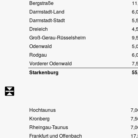
Bergstraße
11
Darmstadt-Land
6,
Darmstadt-Stadt
5,
Dreieich
4,
Groß-Gerau-Rüsselsheim
9,
Odenwald
5,
Rodgau
6,
Vorderer Odenwald
7,
Starkenburg
55
Hochtaunus
7,0
Kronberg
7,5
Rheingau-Taunus
7,0
Frankfurt und Offenbach
17,