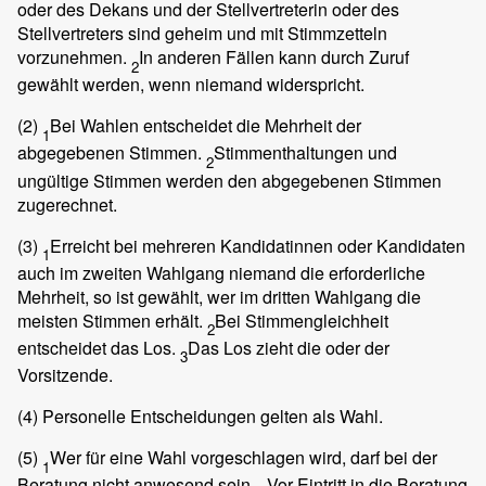
oder des Dekans und der Stellvertreterin oder des
Stellvertreters sind geheim und mit Stimmzetteln
vorzunehmen.
In anderen Fällen kann durch Zuruf
2
gewählt werden, wenn niemand widerspricht.
(2)
Bei Wahlen entscheidet die Mehrheit der
1
abgegebenen Stimmen.
Stimmenthaltungen und
2
ungültige Stimmen werden den abgegebenen Stimmen
zugerechnet.
(3)
Erreicht bei mehreren Kandidatinnen oder Kandidaten
1
auch im zweiten Wahlgang niemand die erforderliche
Mehrheit, so ist gewählt, wer im dritten Wahlgang die
meisten Stimmen erhält.
Bei Stimmengleichheit
2
entscheidet das Los.
Das Los zieht die oder der
3
Vorsitzende.
(4)
Personelle Entscheidungen gelten als Wahl.
(5)
Wer für eine Wahl vorgeschlagen wird, darf bei der
1
Beratung nicht anwesend sein.
Vor Eintritt in die Beratung