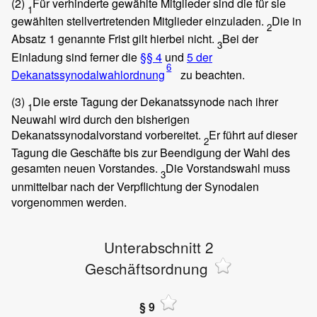
(2)
Für verhinderte gewählte Mitglieder sind die für sie
1
gewählten stellvertretenden Mitglieder einzuladen.
Die in
2
Absatz 1 genannte Frist gilt hierbei nicht.
Bei der
3
Einladung sind ferner die
§§ 4
und
5 der
6
Dekanatssynodalwahlordnung
zu beachten.
(3)
Die erste Tagung der Dekanatssynode nach ihrer
1
Neuwahl wird durch den bisherigen
Dekanatssynodalvorstand vorbereitet.
Er führt auf dieser
2
Tagung die Geschäfte bis zur Beendigung der Wahl des
gesamten neuen Vorstandes.
Die Vorstandswahl muss
3
unmittelbar nach der Verpflichtung der Synodalen
vorgenommen werden.
Unterabschnitt 2
Geschäftsordnung
§ 9