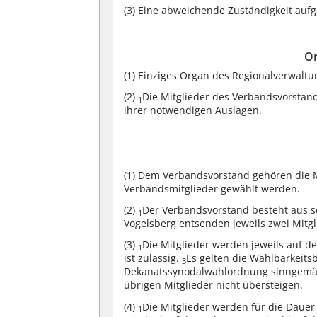
(3)
Eine abweichende Zuständigkeit aufg
Or
(1)
Einziges Organ des Regionalverwaltu
(2)
Die Mitglieder des Verbandsvorstand
1
ihrer notwendigen Auslagen.
(1)
Dem Verbandsvorstand gehören die Mi
Verbandsmitglieder gewählt werden.
(2)
Der Verbandsvorstand besteht aus s
1
Vogelsberg entsenden jeweils zwei Mitg
(3)
Die Mitglieder werden jeweils auf 
1
ist zulässig.
Es gelten die Wählbarkeit
3
Dekanatssynodalwahlordnung sinngem
übrigen Mitglieder nicht übersteigen.
(4)
Die Mitglieder werden für die Daue
1