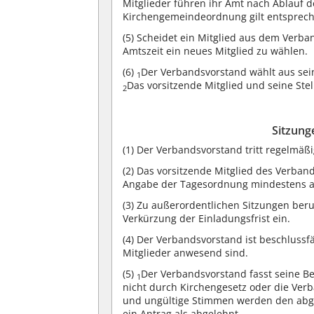
Mitglieder führen ihr Amt nach Ablauf d
Kirchengemeindeordnung gilt entsprec
(5)
Scheidet ein Mitglied aus dem Verband
Amtszeit ein neues Mitglied zu wählen.
(6)
Der Verbandsvorstand wählt aus sein
1
Das vorsitzende Mitglied und seine Ste
2
Sitzung
(1)
Der Verbandsvorstand tritt regelmäß
(2)
Das vorsitzende Mitglied des Verband
Angabe der Tagesordnung mindestens ach
(3)
Zu außerordentlichen Sitzungen beruft
Verkürzung der Einladungsfrist ein.
(4)
Der Verbandsvorstand ist beschlussf
Mitglieder anwesend sind.
(5)
Der Verbandsvorstand fasst seine B
1
nicht durch Kirchengesetz oder die Ver
und ungültige Stimmen werden den ab
ein Antrag als abgelehnt.