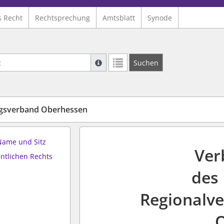
s Recht
Rechtsprechung
Amtsblatt
Synode
Suche mit Platzhalter "*", Bsp. Pfarrer*,
Suchen
Weitere Suchoperatoren finden Sie in un
ngsverband Oberhessen
Name und Sitz
Ver
entlichen Rechts
des
Regionalv