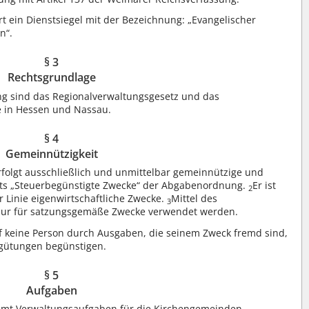
 ein Dienstsiegel mit der Bezeichnung: „Evangelischer
n“.
§ 3
Rechtsgrundlage
ng sind das Regionalverwaltungsgesetz und das
e in Hessen und Nassau.
§ 4
Gemeinnützigkeit
folgt ausschließlich und unmittelbar gemeinnützige und
itts „Steuerbegünstigte Zwecke“ der Abgabenordnung.
Er ist
2
ter Linie eigenwirtschaftliche Zwecke.
Mittel des
3
nur für satzungsgemäße Zwecke verwendet werden.
 keine Person durch Ausgaben, die seinem Zweck fremd sind,
gütungen begünstigen.
§ 5
Aufgaben
mt Verwaltungsaufgaben für die Kirchengemeinden,