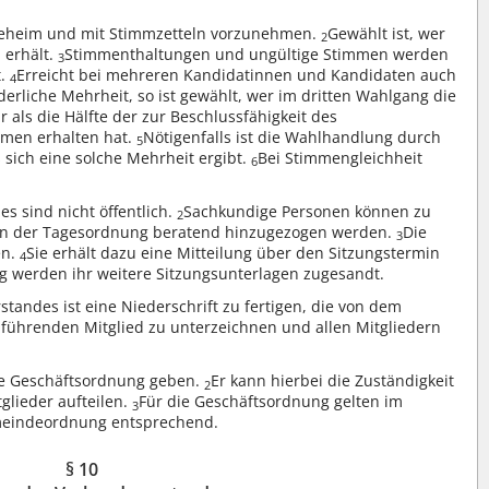
geheim und mit Stimmzetteln vorzunehmen.
Gewählt ist, wer
2
 erhält.
Stimmenthaltungen und ungültige Stimmen werden
3
t.
Erreicht bei mehreren Kandidatinnen und Kandidaten auch
4
rliche Mehrheit, so ist gewählt, wer im dritten Wahlgang die
als die Hälfte der zur Beschlussfähigkeit des
mmen erhalten hat.
Nötigenfalls ist die Wahlhandlung durch
5
 sich eine solche Mehrheit ergibt.
Bei Stimmengleichheit
6
s sind nicht öffentlich.
Sachkundige Personen können zu
2
ten der Tagesordnung beratend hinzugezogen werden.
Die
3
en.
Sie erhält dazu eine Mitteilung über den Sitzungstermin
4
g werden ihr weitere Sitzungsunterlagen zugesandt.
tandes ist eine Niederschrift zu fertigen, die von dem
lführenden Mitglied zu unterzeichnen und allen Mitgliedern
ne Geschäftsordnung geben.
Er kann hierbei die Zuständigkeit
2
tglieder aufteilen.
Für die Geschäftsordnung gelten im
3
meindeordnung entsprechend.
§ 10