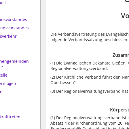
keit
Vo
andsvorstandes
andsvorstandes
Die Verbandsvertretung des Evangelisc
tsverkehr
folgende Verbandssatzung beschlossen:
Zusamm
rchengemeinden
(1)
Die Evangelischen Dekanate Gießen, 
de
Regionalverwaltungsverband.
elle
(2)
Der Kirchliche Verband führt den Na
Oberhessen“.
Vermögen
(3)
Der Regionalverwaltungsverband hat s
en
Körpersc
krafttreten
(1)
Der Regionalverwaltungsverband ist e
Absatz 4 der Kirchenordnung vom 20. Fe
Bundesrepublik Deutschland in Verbindu