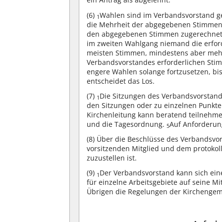
(6)
Wahlen sind im Verbandsvorstand 
1
die Mehrheit der abgegebenen Stimmen
den abgegebenen Stimmen zugerechne
im zweiten Wahlgang niemand die erforde
meisten Stimmen, mindestens aber mehr 
Verbandsvorstandes erforderlichen Sti
engere Wahlen solange fortzusetzen, bis
entscheidet das Los.
(7)
Die Sitzungen des Verbandsvorstande
1
den Sitzungen oder zu einzelnen Punk
Kirchenleitung kann beratend teilnehm
und die Tagesordnung.
Auf Anforderun
5
(8)
Über die Beschlüsse des Verbandsvors
vorsitzenden Mitglied und dem protokol
zuzustellen ist.
(9)
Der Verbandsvorstand kann sich ei
1
für einzelne Arbeitsgebiete auf seine Mi
Übrigen die Regelungen der Kirchenge