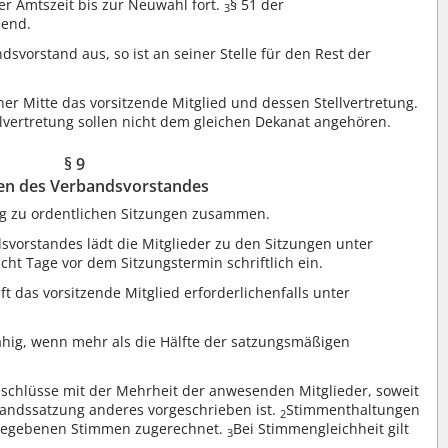
er Amtszeit bis zur Neuwahl fort.
§ 51 der
3
hend.
svorstand aus, so ist an seiner Stelle für den Rest der
er Mitte das vorsitzende Mitglied und dessen Stellvertretung.
llvertretung sollen nicht dem gleichen Dekanat angehören.
§ 9
en des Verbandsvorstandes
ig zu ordentlichen Sitzungen zusammen.
svorstandes lädt die Mitglieder zu den Sitzungen unter
t Tage vor dem Sitzungstermin schriftlich ein.
 das vorsitzende Mitglied erforderlichenfalls unter
ähig, wenn mehr als die Hälfte der satzungsmäßigen
eschlüsse mit der Mehrheit der anwesenden Mitglieder, soweit
bandssatzung anderes vorgeschrieben ist.
Stimmenthaltungen
2
gegebenen Stimmen zugerechnet.
Bei Stimmengleichheit gilt
3