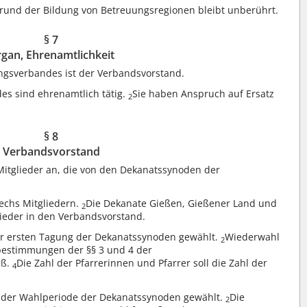
rund der Bildung von Betreuungsregionen bleibt unberührt.
§ 7
gan, Ehrenamtlichkeit
ngsverbandes ist der Verbandsvorstand.
es sind ehrenamtlich tätig.
Sie haben Anspruch auf Ersatz
2
§ 8
Verbandsvorstand
tglieder an, die von den Dekanatssynoden der
echs Mitgliedern.
Die Dekanate Gießen, Gießener Land und
2
lieder in den Verbandsvorstand.
der ersten Tagung der Dekanatssynoden gewählt.
Wiederwahl
2
sbestimmungen der §§ 3 und 4 der
äß.
Die Zahl der Pfarrerinnen und Pfarrer soll die Zahl der
4
r der Wahlperiode der Dekanatssynoden gewählt.
Die
2