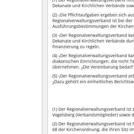
Dekanate und Kirchlichen Verbände sowi
(2)
Die Pflichtaufgaben ergeben sich a
1
Regionalverwaltungsverband ist bei de
Ausführungsbestimmungen der Kirchen
(3)
Der Regionalverwaltungsverband ka
1
Dekanate und Kirchlichen Verbände du
Finanzierung zu regeln.
(4)
Der Regionalverwaltungsverband kan
1
diakonischen Einrichtungen, die nicht T
übernehmen.
Die Vereinbarung bedarf
2
(5)
Der Regionalverwaltungsverband arb
1
Dazu gehört ein einheitliches Berichts
2
(1)
Der Regionalverwaltungsverband ist 
Vogelsberg (Verbandsmitglieder) sowie
(2)
Der Regionalverwaltungsverband ist f
68 der Kirchenordnung, die ihren Sitz i