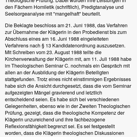
Theologische Prüfung. Dabei wurden ihre Leistungen in
den Fächern Homiletik (schriftlich), Predigtanalyse und
Seelsorgeanalyse mit "mangelhaft" beurteilt.
Die Beklagte beschloss am 21. Juni 1988, das Verfahren
zur Übernahme der Klägerin in den Probedienst bis zum
Abschluss eines am 16. Juni 1988 eingeleiteten
Verfahrens nach § 13 Kandidatenordnung auszusetzen.
Mit Schreiben vom 23. August 1988 teilte die
Kirchenverwaltung der Klägerin mit, am 11. Juli 1988 habe
im Theologischen Seminar C. nochmals ein Gespräch mit
allen an der Ausbildung der Klägerin Beteiligten
stattgefunden. Trotz eines nicht einstimmigen Ergebnisses
habe sich die Ansicht durchgesetzt, dass die vom Seminar
aufgezeigten Mängel gravierend und letztlich
entscheidend seien. Es habe sich bei verschiedenen
Gelegenheiten, ebenso wie in der Zweiten Theologischen
Prüfung, gezeigt, dass die theologische Kompetenz der
Klägerin unzureichend und ihre fachbezogene
Reflexionsfähigkeit begrenzt sei. Es sei festgestellt
worden, dass die Klägerin theologischen Diskussionen