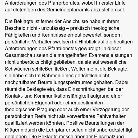
Anforderungen des Pfarrerberufes, wobei in erster Linie
auf diejenigen des Gemeindepfarramts abzustellen sei.
Die Beklagte ist ferner der Ansicht, sie habe in ihrem
Bescheid nicht - unzulässig – praktisch theologische
Fähigkeiten und Kenntnisse erneut bewertet, sondern
persönliche Verhaltensweisen im Hinblick auf die heutigen
Anforderungen des Pfarrdienstes gewürdigt. In dieser
Gesamtschau seien die mangelhaften Examensleistungen
nicht unberücksichtigt geblieben, da sie auf wesentliche
Schwächen schließen ließen. Weiter meint die Beklagte,
sie habe sich im Rahmen eines gerichtlich nicht
nachprüfbaren Beurteilungsspielraumes gehalten. Dabei
räumt die Beklagte ein, dass Einschränkungen bei der
Kontakt- und Kommunikationsfähigkeit aufgrund einer
persönlichen Eigenart oder einer bestimmten
theologischen Prägung oder auch einer Verzögerung der
persönlichen Reife nicht als vorwerfbares Fehlverhalten
qualifiziert werden könnten. Positive Beurteilungen der
Klägerin durch die Lehrpfarrer seien nicht unberücksichtigt
geblieben. Die Beklagte messe aber der Einschätzung