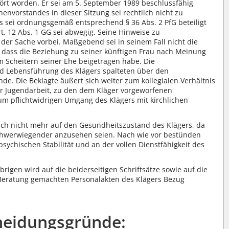
t worden. Er sei am 5. September 1989 beschlussfähig
nvorstandes in dieser Sitzung sei rechtlich nicht zu
 sei ordnungsgemäß entsprechend § 36 Abs. 2 PfG beteiligt
t. 12 Abs. 1 GG sei abwegig. Seine Hinweise zu
der Sache vorbei. Maßgebend sei in seinem Fall nicht die
, dass die Beziehung zu seiner künftigen Frau nach Meinung
m Scheitern seiner Ehe beigetragen habe. Die
 Lebensführung des Klägers spalteten über den
e. Die Beklagte äußert sich weiter zum kollegialen Verhältnis
ur Jugendarbeit, zu den dem Kläger vorgeworfenen
m pflichtwidrigen Umgang des Klägers mit kirchlichen
ich nicht mehr auf den Gesundheitszustand des Klägers, da
 schwerwiegender anzusehen seien. Nach wie vor bestünden
psychischen Stabilität und an der vollen Dienstfähigkeit des
rigen wird auf die beiderseitigen Schriftsätze sowie auf die
eratung gemachten Personalakten des Klägers Bezug
heidungsgründe: