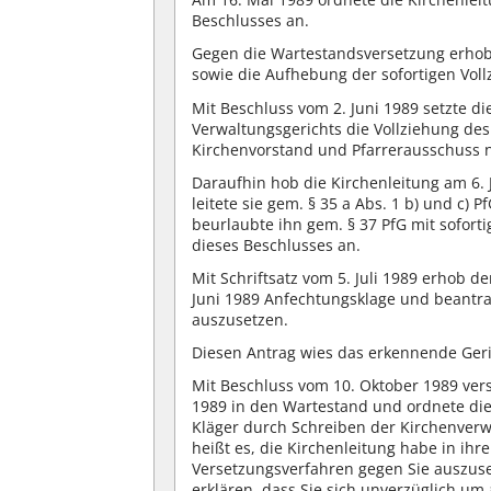
Beschlusses an.
Gegen die Wartestandsversetzung erhob 
sowie die Aufhebung der sofortigen Vol
Mit Beschluss vom 2. Juni 1989 setzte d
Verwaltungsgerichts die Vollziehung des
Kirchenvorstand und Pfarrerausschuss n
Daraufhin hob die Kirchenleitung am 6. 
leitete sie gem. § 35 a Abs. 1 b) und c)
beurlaubte ihn gem. § 37 PfG mit sofort
dieses Beschlusses an.
Mit Schriftsatz vom 5. Juli 1989 erhob d
Juni 1989 Anfechtungsklage und beantrag
auszusetzen.
Diesen Antrag wies das erkennende Geric
Mit Beschluss vom 10. Oktober 1989 ver
1989 in den Wartestand und ordnete die
Kläger durch Schreiben der Kirchenverw
heißt es, die Kirchenleitung habe in ih
Versetzungsverfahren gegen Sie auszuset
erklären, dass Sie sich unverzüglich u