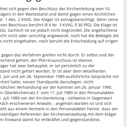
ichtet sich gegen den Beschluss der Kirchenleitung vom 10.
lägers in den Wartestand und damit gegen einen kirchlichen
r. 1 Abs. 2 KVVG. Der Kläger ist antragsberechtigt. Denn seine
en Beschluss berührt (§ 6 Nr. 3 KVVG, § 30 PfG). Die Klage ist
VG). Sachlich ist sie jedoch nicht begründet. Die angefochtene
ht nicht oder unrichtig angewandt, noch hat die Beklagte die
 nicht eingehalten, noch beruht die Entscheidung auf irrigen
gegen das Verfahren greifen nicht durch. Er selbst und der
echend gehört, der Pfarrerausschuss ist ebenso
ger hat zwar behauptet, er sei persönlich zu der
tand nicht gehört worden. Er ist aber dem detaillierten
1. Juli und am 26. September 1989 ausführliche Gespräche mit
heit hatte, seinen Standpunkt darzulegen, nicht
ündlichen Verhandlung vor der Kammer am 26. Januar 1990.
 Oberkirchenrats F. vom 17. Juli 1989 in den Personalakten
1. Juli 1989 von der Kirchenleitung - zeitweise in Gegenwart
präch erschienenen Anwalts - angehört worden ist und sich
 geht aus einem Vermerk in den Personalakten hervor, dass am
uständigen Referenten der Kirchenverwaltung mit dem Kläger
sen Einwand damit für entkräftet und gegenstandslos.