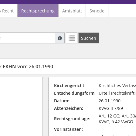
s Recht
Rechtsprechung
Amtsblatt
Synode
Suche mit Platzhalter "*", Bsp. Pfarrer*,
Suchen
Weitere Suchoperatoren finden Sie in un
er EKHN vom 26.01.1990
Kirchengericht:
Kirchliches Verfa
Entscheidungsform:
Urteil (rechtskräfti
Datum:
26.01.1990
Aktenzeichen:
KVVG II 7/89
Art. 12 GG; Art. 3
Rechtsgrundlage:
KVVG; § 42 VwGO
Vorinstanzen: