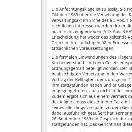
Die Anfechtungsklage ist zulässig. Sie r
Oktober 1989 über die Versetzung des K
Verwaltungsakt im Sinne des § 3 Abs. 1 N
rechtlichen Interessen werden durch dies
auch rechtzeitig erhoben (§ 18 Abs. 3 KV
Entscheidung hat weder das geltende Rec
Grenzen ihres pflichtgemä8en Ermessens
tatsächlichen Voraussetzungen.
Die formalen Einwendungen des Klägers 
Kirchenvorstand sind dem Gesetz entspr
ordnungsgemäß beteiligt worden. Der Klä
beabsichtigten Versetzung in den Wartes
Vortrag der Beklagten, demzufolge am 1
ihm stattgefunden haben und er Gelegen
entgegengetreten, auch nicht in der m
Zudem ergibt sich aus einem Vermerk des
des Klägers, dass dieser in der Tat am 1
seines allerdings verspätet zu dem Ges
dabei ausführlich geäußert hat. Ferner
26. September 1989 ein Gespräch der z
stattgefunden hat. Das Gericht hält die