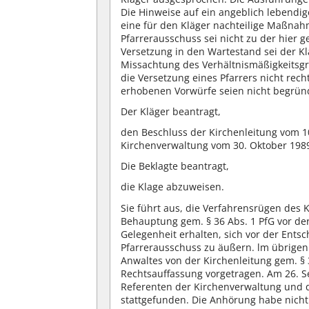
Die Hinweise auf ein angeblich lebendig
eine für den Kläger nachteilige Maßnah
Pfarrerausschuss sei nicht zu der hier 
Versetzung in den Wartestand sei der K
Missachtung des Verhältnismäßigkeitsgr
die Versetzung eines Pfarrers nicht rec
erhobenen Vorwürfe seien nicht begrün
Der Kläger beantragt,
den Beschluss der Kirchenleitung vom 10
Kirchenverwaltung vom 30. Oktober 1989 (
Die Beklagte beantragt,
die Klage abzuweisen.
Sie führt aus, die Verfahrensrügen des K
Behauptung gem. § 36 Abs. 1 PfG vor de
Gelegenheit erhalten, sich vor der Ent
Pfarrerausschuss zu äußern. lm übrigen 
Anwaltes von der Kirchenleitung gem. §
Rechtsauffassung vorgetragen. Am 26. 
Referenten der Kirchenverwaltung und 
stattgefunden. Die Anhörung habe nicht