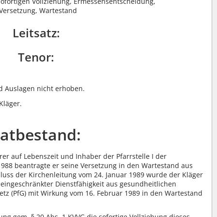
sofortigen Vollziehung, Ermessensentscheidung,
 Versetzung, Wartestand
Leitsatz:
Tenor:
 Auslagen nicht erhoben.
Kläger.
atbestand:
rrer auf Lebenszeit und Inhaber der Pfarrstelle I der
988 beantragte er seine Versetzung in den Wartestand aus
uss der Kirchenleitung vom 24. Januar 1989 wurde der Kläger
 eingeschränkter Dienstfähigkeit aus gesundheitlichen
etz (PfG) mit Wirkung vom 16. Februar 1989 in den Wartestand
ung gem. § 20 Abs. 1 KVVG die sofortige Vollziehung dieses