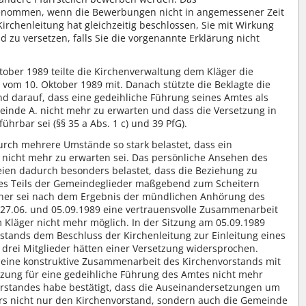
genommen, wenn die Bewerbungen nicht in angemessener Zeit
irchenleitung hat gleichzeitig beschlossen, Sie mit Wirkung
zu versetzen, falls Sie die vorgenannte Erklärung nicht
tober 1989 teilte die Kirchenverwaltung dem Kläger die
vom 10. Oktober 1989 mit. Danach stützte die Beklagte die
nd darauf, dass eine gedeihliche Führung seines Amtes als
meinde A. nicht mehr zu erwarten und dass die Versetzung in
führbar sei (§§ 35 a Abs. 1 c) und 39 PfG).
urch mehrere Umstände so stark belastet, dass ein
 nicht mehr zu erwarten sei. Das persönliche Ansehen des
ien dadurch besonders belastet, dass die Beziehung zu
nes Teils der Gemeindeglieder maßgebend zum Scheitern
erner sei nach dem Ergebnis der mündlichen Anhörung des
27.06. und 05.09.1989 eine vertrauensvolle Zusammenarbeit
Kläger nicht mehr möglich. In der Sitzung am 05.09.1989
stands dem Beschluss der Kirchenleitung zur Einleitung eines
drei Mitglieder hätten einer Versetzung widersprochen.
 eine konstruktive Zusammenarbeit des Kirchenvorstands mit
tzung für eine gedeihliche Führung des Amtes nicht mehr
rstandes habe bestätigt, dass die Auseinandersetzungen um
rs nicht nur den Kirchenvorstand, sondern auch die Gemeinde