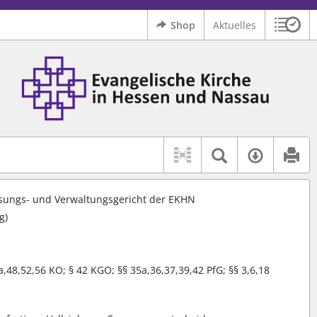
Shop
Aktuelles
Sitzu
Logo Ev. Kirche in Hessen und Nassau
 findet auch: "Pfarrerinitiative" oder "Pfarrerausschuss".
serer Hilfe.
Textsuche 
Verfüg
ssungs- und Verwaltungsgericht der EKHN
g)
0a,48,52,56 KO; § 42 KGO; §§ 35a,36,37,39,42 PfG; §§ 3,6,18