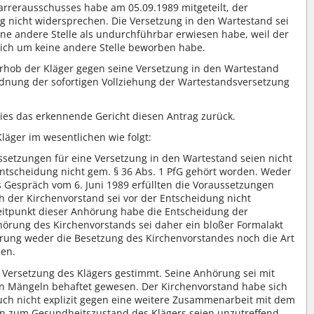
farrerausschusses habe am 05.09.1989 mitgeteilt, der
g nicht widersprechen. Die Versetzung in den Wartestand sei
eine andere Stelle als undurchführbar erwiesen habe, weil der
sich um keine andere Stelle beworben habe.
rhob der Kläger gegen seine Versetzung in den Wartestand
rdnung der sofortigen Vollziehung der Wartestandsversetzung
es das erkennende Gericht diesen Antrag zurück.
äger im wesentlichen wie folgt:
ssetzungen für eine Versetzung in den Wartestand seien nicht
Entscheidung nicht gem. § 36 Abs. 1 PfG gehört worden. Weder
 Gespräch vom 6. Juni 1989 erfüllten die Voraussetzungen
der Kirchenvorstand sei vor der Entscheidung nicht
itpunkt dieser Anhörung habe die Entscheidung der
hörung des Kirchenvorstands sei daher ein bloßer Formalakt
rung weder die Besetzung des Kirchenvorstandes noch die Art
en.
e Versetzung des Klägers gestimmt. Seine Anhörung sei mit
en Mängeln behaftet gewesen. Der Kirchenvorstand habe sich
uch nicht explizit gegen eine weitere Zusammenarbeit mit dem
n zum Gesundheitszustand des Klägers seien unzutreffend.