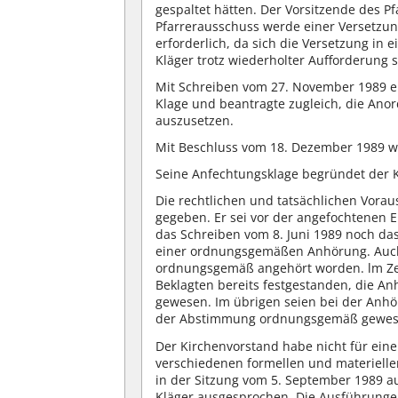
gespaltet hätten. Der Vorsitzende des P
Pfarrerausschuss werde einer Versetzun
erforderlich, da sich die Versetzung in 
Kläger trotz wiederholter Aufforderung 
Mit Schreiben vom 27. November 1989 e
Klage und beantragte zugleich, die Ano
auszusetzen.
Mit Beschluss vom 18. Dezember 1989 wi
Seine Anfechtungsklage begründet der Kl
Die rechtlichen und tatsächlichen Vorau
gegeben. Er sei vor der angefochtenen 
das Schreiben vom 8. Juni 1989 noch das
einer ordnungsgemäßen Anhörung. Auch 
ordnungsgemäß angehört worden. lm Ze
Beklagten bereits festgestanden, die An
gewesen. Im übrigen seien bei der Anhö
der Abstimmung ordnungsgemäß gewes
Der Kirchenvorstand habe nicht für ein
verschiedenen formellen und materiell
in der Sitzung vom 5. September 1989 a
Kläger ausgesprochen. Die Ausführunge