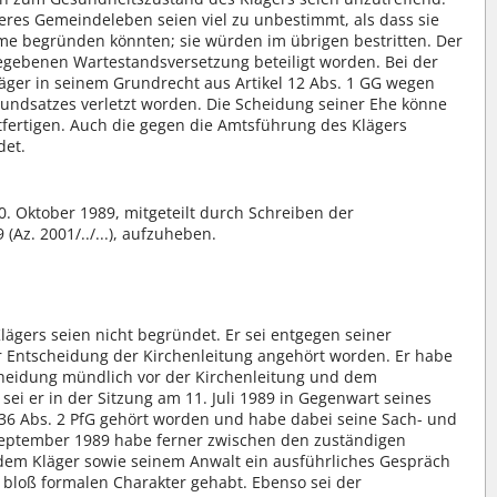
eres Gemeindeleben seien viel zu unbestimmt, als dass sie
me begründen könnten; sie würden im übrigen bestritten. Der
gegebenen Wartestandsversetzung beteiligt worden. Bei der
läger in seinem Grundrecht aus Artikel 12 Abs. 1 GG wegen
undsatzes verletzt worden. Die Scheidung seiner Ehe könne
htfertigen. Auch die gegen die Amtsführung des Klägers
det.
. Oktober 1989, mitgeteilt durch Schreiben der
Az. 2001/../...), aufzuheben.
lägers seien nicht begründet. Er sei entgegen seiner
r Entscheidung der Kirchenleitung angehört worden. Er habe
scheidung mündlich vor der Kirchenleitung und dem
sei er in der Sitzung am 11. Juli 1989 in Gegenwart seines
 36 Abs. 2 PfG gehört worden und habe dabei seine Sach- und
September 1989 habe ferner zwischen den zuständigen
dem Kläger sowie seinem Anwalt ein ausführliches Gespräch
 bloß formalen Charakter gehabt. Ebenso sei der