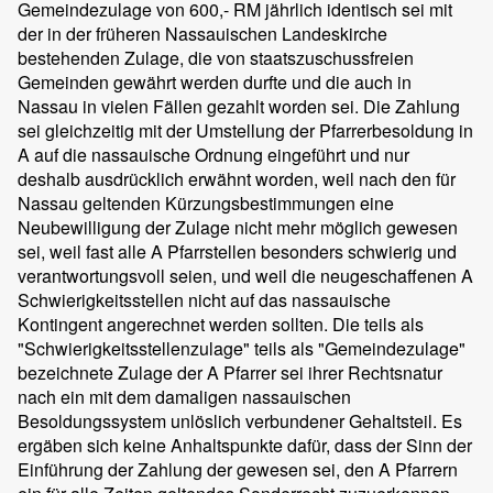
Gemeindezulage von 600,- RM jährlich identisch sei mit
der in der früheren Nassauischen Landeskirche
bestehenden Zulage, die von staatszuschussfreien
Gemeinden gewährt werden durfte und die auch in
Nassau in vielen Fällen gezahlt worden sei. Die Zahlung
sei gleichzeitig mit der Umstellung der Pfarrerbesoldung in
A auf die nassauische Ordnung eingeführt und nur
deshalb ausdrücklich erwähnt worden, weil nach den für
Nassau geltenden Kürzungsbestimmungen eine
Neubewilligung der Zulage nicht mehr möglich gewesen
sei, weil fast alle A Pfarrstellen besonders schwierig und
verantwortungsvoll seien, und weil die neugeschaffenen A
Schwierigkeitsstellen nicht auf das nassauische
Kontingent angerechnet werden sollten. Die teils als
"Schwierigkeitsstellenzulage" teils als "Gemeindezulage"
bezeichnete Zulage der A Pfarrer sei ihrer Rechtsnatur
nach ein mit dem damaligen nassauischen
Besoldungssystem unlöslich verbundener Gehaltsteil. Es
ergäben sich keine Anhaltspunkte dafür, dass der Sinn der
Einführung der Zahlung der gewesen sei, den A Pfarrern