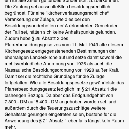
ein für alle Zeiten geltendes Sonderrecht zuzuerkennen.
Die Zahlung sei ausschließlich besoldungsrechtlich
begründet. Für eine "kirchenverfassungsrechtliche"
Verankerung der Zulage, wie dies bei den
Besoldungssonderheiten der A reformierten Gemeinden
der Fall sei, hätten sich keine Anhaltspunkte gefunden.
Zudem hebe § 25 Absatz 2 des
Pfarrerbesoldungsgesetzes vom 11. Mai 1949 alle diesem
Kirchengesetz entgegenstehenden Bestimmungen der
ehemaligen Landeskirche auf und setze damit sowohl die
rechtsverbindliche Anordnung von 1936 als auch die
Nassauische Besoldungsordnung von 1928 außer Kraft.
Damit sei die rechtliche Grundlage für die Zulage
fortgefallen. Wie alle Besoldungsgesetze gewährleiste das
Pfarrerbesoldungsgesetz lediglich im § 21 Absatz 1 die
bisherigen Bezüge. Da aber das Endgrundgehalt von
7.800,- DM auf 8.400,- DM angehoben worden sei, und
außerdem durch die Teuerungszuschläge weitere
Gehaltssteigerungen eingetreten seien, bestehe für die
Anwendung des § 21 Absatz 1 ebenfalls längst kein Raum
mehr.