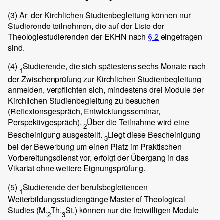
(3)
An der Kirchlichen Studienbegleitung können nur
Studierende teilnehmen, die auf der Liste der
Theologiestudierenden der EKHN nach
§ 2
eingetragen
sind.
(4)
Studierende, die sich spätestens sechs Monate nach
1
der Zwischenprüfung zur Kirchlichen Studienbegleitung
anmelden, verpflichten sich, mindestens drei Module der
Kirchlichen Studienbegleitung zu besuchen
(Reflexionsgespräch, Entwicklungsseminar,
Perspektivgespräch).
Über die Teilnahme wird eine
2
Bescheinigung ausgestellt.
Liegt diese Bescheinigung
3
bei der Bewerbung um einen Platz im Praktischen
Vorbereitungsdienst vor, erfolgt der Übergang in das
Vikariat ohne weitere Eignungsprüfung.
(5)
Studierende der berufsbegleitenden
1
Weiterbildungsstudiengänge Master of Theological
Studies (M.
Th.
St.) können nur die freiwilligen Module
2
3