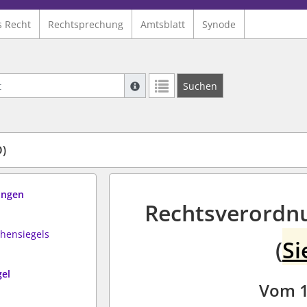
s Recht
Rechtsprechung
Amtsblatt
Synode
Suche mit Platzhalter "*", Bsp. Pfarrer*,
Suchen
Weitere Suchoperatoren finden Sie in un
O)
ungen
Rechtsverordnu
hensiegels
(
Si
gel
Vom 1