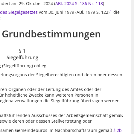
ändert am 29. Oktober 2024 (
ABl. 2024 S. 186
Nr. 118
)
1
 des Siegelgesetzes
vom 30. Juni 1979 (ABl. 1979 S. 122)
die
:
he Grundbestimmungen
§ 1
Siegelführung
(Siegelführung) obliegt
retungsorgans der Siegelberechtigten und deren oder dessen
eren Organen oder der Leitung des Amtes oder der
 für hoheitliche Zwecke kann weiteren Personen in
egionalverwaltungen die Siegelführung übertragen werden
häftsführenden Ausschusses der Arbeitsgemeinschaft gemäß
sowie deren oder dessen Stellvertretung oder
einsamen Gemeindebüros im Nachbarschaftsraum gemäß
§ 2b