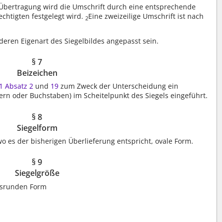
t Übertragung wird die Umschrift durch eine entsprechende
chtigten festgelegt wird.
Eine zweizeilige Umschrift ist nach
2
deren Eigenart des Siegelbildes angepasst sein.
§ 7
Beizeichen
 1 Absatz 2
und
19
zum Zweck der Unterscheidung ein
ffern oder Buchstaben) im Scheitelpunkt des Siegels eingeführt.
§ 8
Siegelform
wo es der bisherigen Überlieferung entspricht, ovale Form.
§ 9
Siegelgröße
isrunden Form