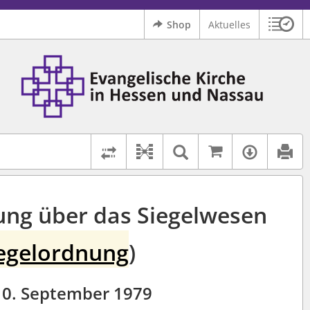
Shop
Aktuelles
Sitzu
Logo Ev. Kirche in Hessen und Nassau
 findet auch: "Pfarrerinitiative" oder "Pfarrerausschuss".
serer Hilfe.
Auf kirchenr
Textsuche im D
Verfüg
Dokument-Beziehungen
Rechtsstände vergleichen
ng über das Siegelwesen
egelordnung
)
0. September 1979