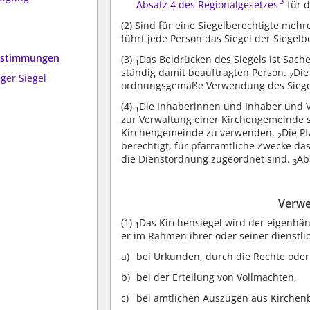
3
Absatz 4 des Regionalgesetzes
für d
(2)
Sind für eine Siegelberechtigte mehr
führt jede Person das Siegel der Siegel
bestimmungen
(3)
Das Beidrücken des Siegels ist Sach
1
ständig damit beauftragten Person.
Die
2
ger Siegel
ordnungsgemäße Verwendung des Siege
(4)
Die Inhaberinnen und Inhaber und Ve
1
zur Verwaltung einer Kirchengemeinde si
Kirchengemeinde zu verwenden.
Die P
2
berechtigt, für pfarramtliche Zwecke d
die Dienstordnung zugeordnet sind.
Ab
3
Verwe
(1)
Das Kirchensiegel wird der eigenhän
1
er im Rahmen ihrer oder seiner dienstli
bei Urkunden, durch die Rechte oder
bei der Erteilung von Vollmachten,
bei amtlichen Auszügen aus Kirchen